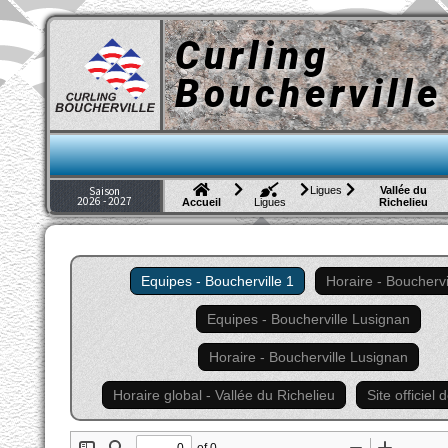
Curling
Boucherville
Ligues
Vallée du
Saison
2026 - 2027
Richelieu
Accueil
Ligues
Equipes - Boucherville 1
Horaire - Bouchervi
Equipes - Boucherville Lusignan
Horaire - Boucherville Lusignan
Horaire global - Vallée du Richelieu
Site officiel 