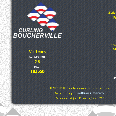
Suiv
F
Cen
G
Visiteurs
Aujourd'hui:
26
Total:
181550
4
© 2007, 2020 Curling Boucherville. Tous droits réservés.
Soutien technique:
Luc Manseau - webmestre
Dernière mise à jour: Dimanche, 3 avril 2022