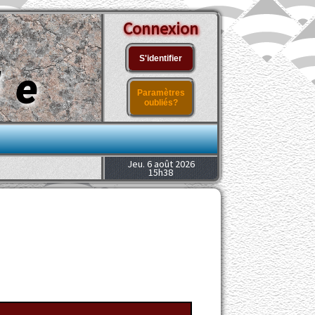
Connexion
S'identifier
le
Paramètres
oubliés?
Jeu. 6 août 2026
15h38