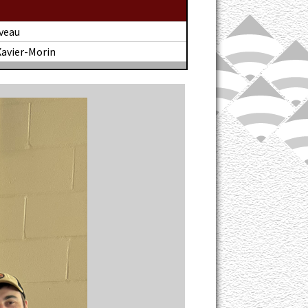
veau
Xavier-Morin