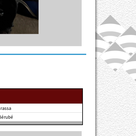
rassa
Bérubé