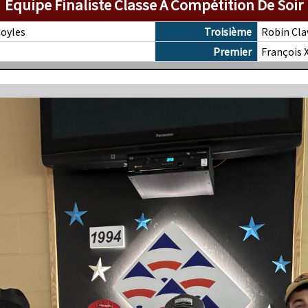
Équipe Finaliste Classe A Compétition De Soir
Coyles
Troisième
Robin Cla
Premier
François 