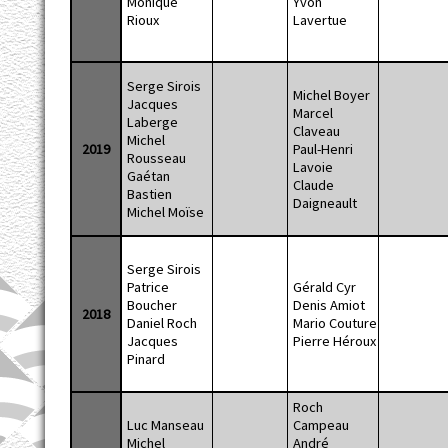
Monique
Yvon
Rioux
Lavertue
Serge Sirois
Michel Boyer
Jacques
Marcel
Laberge
Claveau
Michel
2019
Paul-Henri
Rousseau
Lavoie
Gaétan
Claude
Bastien
Daigneault
Michel Moïse
Serge Sirois
Patrice
Gérald Cyr
Boucher
Denis Amiot
2018
Daniel Roch
Mario Couture
Jacques
Pierre Héroux
Pinard
Roch
Luc Manseau
Campeau
Michel
André