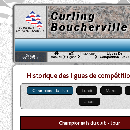
Curling
Boucherville
Historique
Ligues De
Saison
Compétition - Jour
Accueil
Ligues
2026 - 2027
Historique des ligues de compétitio
Champions du club
Lundi
Mardi
Jeudi
Championnats du club - Jour