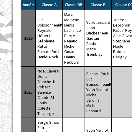
Année
Classe A
Classe BB
Classe B
Classe C
Marc
Luc
Meloche
Josée
Yves Lessard
Boissonneault
Denis
Leprohon
Jean
Reynald
Lachance
Pascal Ro
Duchesneau
Hébert
Pierre
Alain Savar
2026
Gaétan
Stéphane
Renaud
Stephane
Bastien
Ratté
Michel
Houle
Marie
Richard Roch
Gouin
Robert
Tremblay
Daniel Roch
Danny
Périgny
Redburn
Noel Claveau
Richard Roch
Denis
Luc
Blanchette
Boissonneault
Robert
Yvon Mailhot
2025
Banville
Michel
Claude St-
Cardinal
Louis
Michel
Colette
Lessard
Thivierge
Serge Sirois
Patrice
Yvon Mailhot