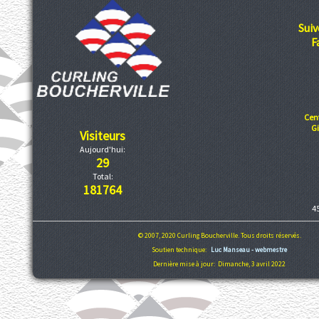
Suiv
F
Cen
G
Visiteurs
Aujourd'hui:
29
Total:
181764
4
© 2007, 2020 Curling Boucherville. Tous droits réservés.
Soutien technique:
Luc Manseau - webmestre
Dernière mise à jour: Dimanche, 3 avril 2022