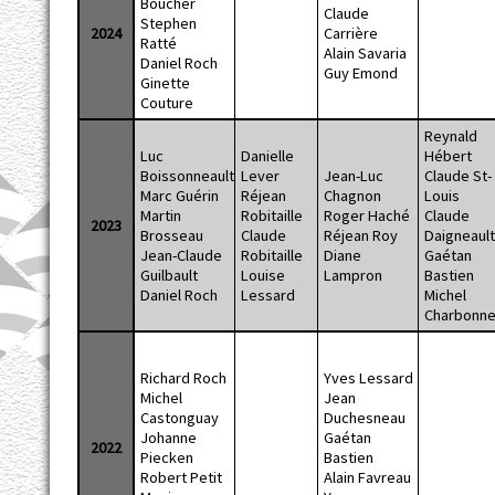
Boucher
Claude
Stephen
2024
Carrière
Ratté
Alain Savaria
Daniel Roch
Guy Emond
Ginette
Couture
Reynald
Luc
Danielle
Hébert
Boissonneault
Lever
Jean-Luc
Claude St-
Marc Guérin
Réjean
Chagnon
Louis
Martin
Robitaille
Roger Haché
Claude
2023
Brosseau
Claude
Réjean Roy
Daigneaul
Jean-Claude
Robitaille
Diane
Gaétan
Guilbault
Louise
Lampron
Bastien
Daniel Roch
Lessard
Michel
Charbonn
Richard Roch
Yves Lessard
Michel
Jean
Castonguay
Duchesneau
Johanne
Gaétan
2022
Piecken
Bastien
Robert Petit
Alain Favreau