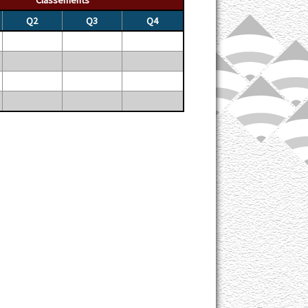
Q2
Q3
Q4