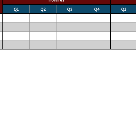
Q1
Q2
Q3
Q4
Q1