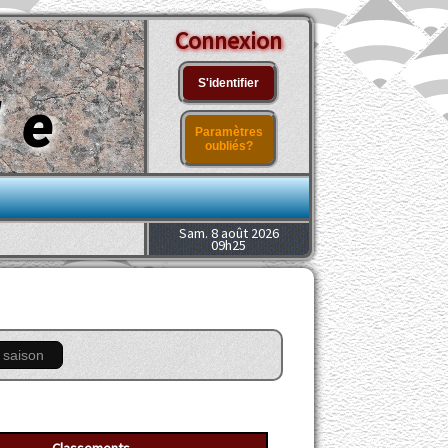
Connexion
S'identifier
le
Paramètres
oubliés?
Sam. 8 août 2026
09h25
 saison
Classements