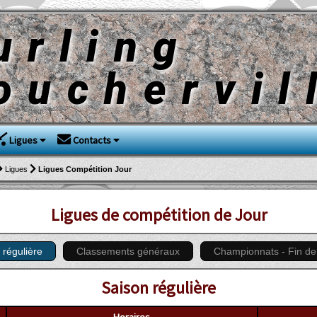
urling
ouchervil
Ligues
Contacts
Ligues
Ligues Compétition Jour
Ligues de compétition de Jour
 régulière
Classements généraux
Championnats - Fin de
Saison régulière
Horaires