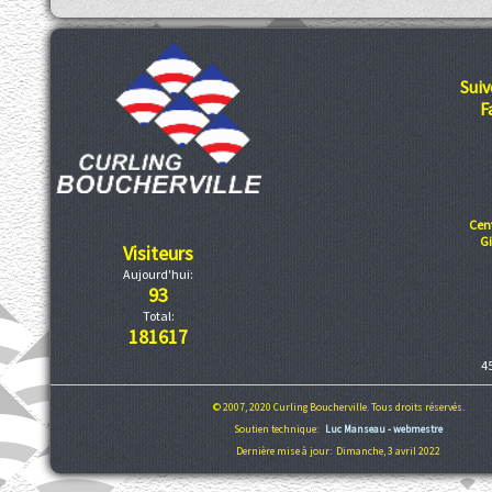
Suiv
F
Cen
G
Visiteurs
Aujourd'hui:
93
Total:
181617
4
© 2007, 2020 Curling Boucherville. Tous droits réservés.
Soutien technique:
Luc Manseau - webmestre
Dernière mise à jour: Dimanche, 3 avril 2022