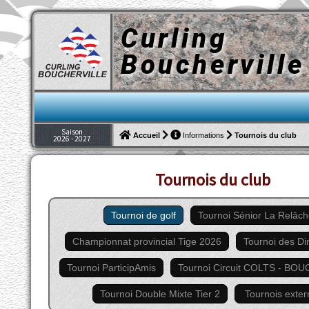
Curling
Boucherville
Saison
Tournois du club
Accueil
Informations
2026 - 2027
Tournois du club
Tournoi de golf
Tournoi Sénior La Relâc
Championnat provincial Tige 2026
Tournoi des D
Tournoi ParticipAmis
Tournoi Circuit COLTS - BO
Tournoi Double Mixte Tier 2
Tournois exte