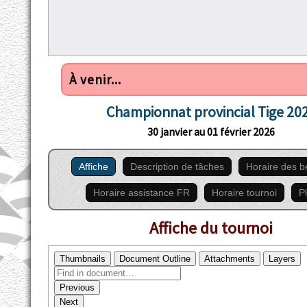
À venir...
Championnat provincial Tige 20
30 janvier au 01 février 2026
Affiche
Description de tâches
Horaire des b
Horaire assistance FR
Horaire tournoi
P
Affiche du tournoi