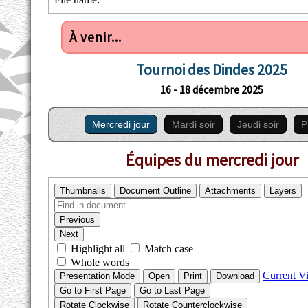
À venir...
Tournoi des Dindes 2025
16 - 18 décembre 2025
Mercredi jour
Mardi soir
Jeudi soir
P
Équipes du mercredi jour