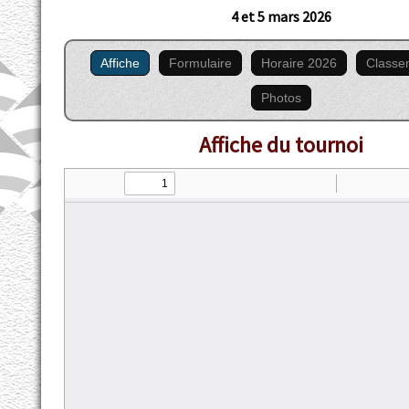
4 et 5 mars 2026
Affiche
Formulaire
Horaire 2026
Classem
Photos
Affiche du tournoi