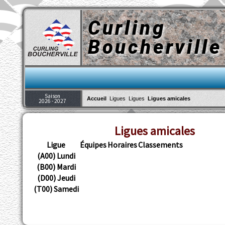
Curling
Boucherville
Saison
Accueil
Ligues
Ligues
Ligues amicales
2026 - 2027
Ligues amicales
Ligue
Équipes
Horaires
Classements
(A00) Lundi
(B00) Mardi
(D00) Jeudi
(T00) Samedi