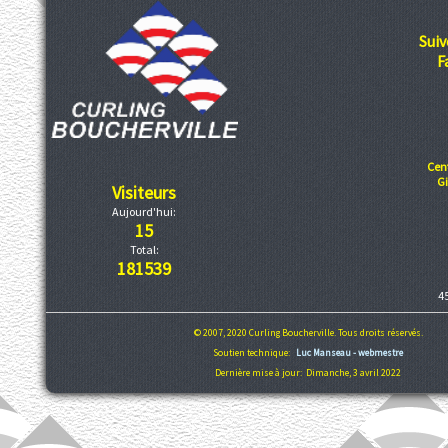
Suiv
F
Cen
G
Visiteurs
Aujourd'hui:
15
Total:
181539
4
© 2007, 2020 Curling Boucherville. Tous droits réservés.
Soutien technique:
Luc Manseau - webmestre
Dernière mise à jour: Dimanche, 3 avril 2022