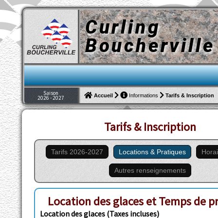
Curling
Boucherville
Saison
Tarifs & Inscription
Accueil
Informations
2026 - 2027
Tarifs & Inscription
Tarifs 2026-2027
Locations & Pratiques
Horai
Autres renseignements
Location des glaces et Temps de pr
Location des glaces (Taxes incluses)