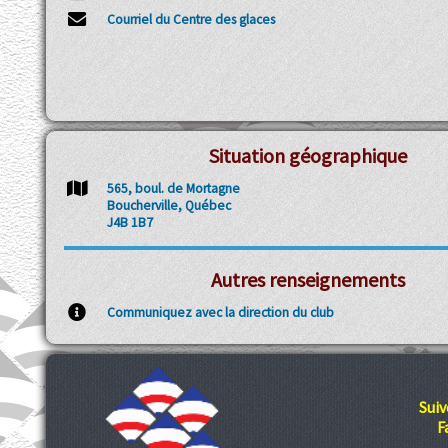
Courriel du Centre des glaces
Situation géographique
565, boul. de Mortagne
Boucherville, Québec
J4B 1B7
Autres renseignements
Communiquez avec la direction du club
Suiv
F