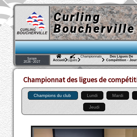
Curling
Boucherville
Championnats
Des Ligues De
Saison
Compétition - Jour
Accueil
Ligues
2026 - 2027
Championnat des ligues de compétiti
Champions du club
Lundi
Mardi
Jeudi