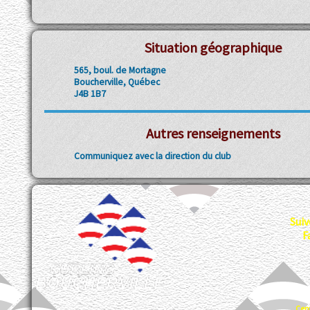
Situation géographique
565, boul. de Mortagne
Boucherville, Québec
J4B 1B7
Autres renseignements
Communiquez avec la direction du club
Suiv
F
Cen