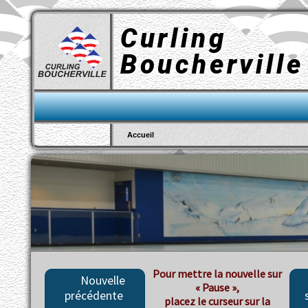
Curling
Boucherville
Saison
Accueil
2026 - 2027
Pour mettre la nouvelle
Nouvelle
sur « Pause »,
précédente
s
placez le curseur sur la