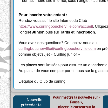
sont sur notre site internet, sous l'onglet « Juniors 
Pour inscrire votre enfant :
Rendez-vous sur le site internet du Club
https://www.curlingboucherville.com/accueil
. Cliquez
l'onglet
Junior
, puis sur
Tarifs et Inscription
.
Vous avez des questions? Contactez-nous au
curlingboucherville@curlingboucherville.com
en pré
comme objet/sujet « Curling junior »
Les places sont limitées pour assurer un encadremen
Au plaisir de vous compter parmi nous sur la glace c
L'équipe du Club de curling
Pour mettre la nouvelle sur
Nouvelle
« Pause »,
précédente
placez le curseur sur la